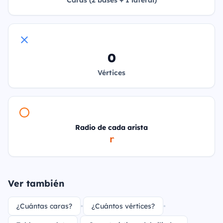
Caras (2 bases + 1 lateral)
0
Vértices
Radio de cada arista
r
Ver también
¿Cuántas caras?
•
¿Cuántos vértices?
•