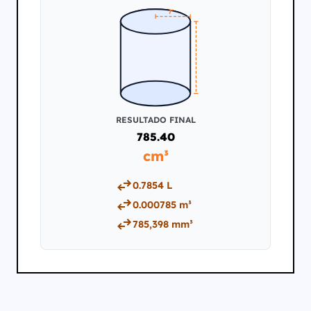
r
h
RESULTADO FINAL
785.40
cm³
0.7854 L
0.000785 m³
785,398 mm³