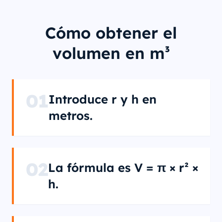
Cómo obtener el
volumen en m³
01
Introduce r y h en
metros.
02
La fórmula es V = π × r² ×
h.