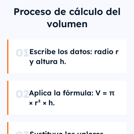
Proceso de cálculo del
volumen
01
Escribe los datos: radio r
y altura h.
02
Aplica la fórmula: V = π
× r² × h.