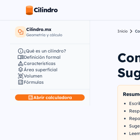
Cilindro
Cilindro.mx
Inicio
Co
Geometría y cálculo
¿Qué es un cilindro?
Con
Definición formal
Características
Sug
Área superficial
Volumen
Fórmulas
Resum
Abrir calculadora
Escr
Resp
Repor
Suger
Leem