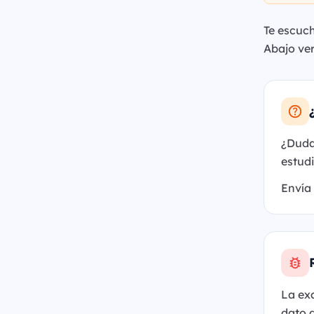
Te escuch
Abajo ver
¿Dudas
estudi
Envía
La ex
dato 