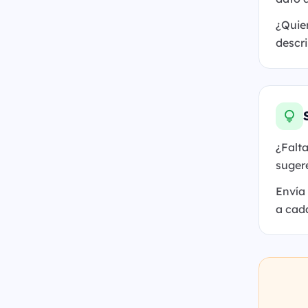
¿Quier
descri
¿Falt
sugere
Envía
a cad