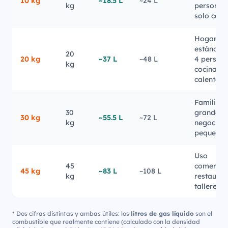
10 kg
~18.5 L
~24 L
kg
personas
solo coci
Hogar
estándar 
20
20 kg
~37 L
~48 L
4 persona
kg
cocina +
calentad
Familia
30
grande o
30 kg
~55.5 L
~72 L
kg
negocio
pequeño
Uso
45
comercial
45 kg
~83 L
~108 L
kg
restauran
talleres
* Dos cifras distintas y ambas útiles: los
litros de gas líquido
son el
combustible que realmente contiene (calculado con la densidad