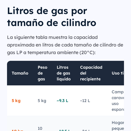
Litros de gas por
tamaño de cilindro
La siguiente tabla muestra la capacidad
aproximada en litros de cada tamaño de cilindro de
gas LP a temperatura ambiente (20°C):
Peso
Litros
Capacidad
Tamaño
de
de gas
del
Uso típic
gas
líquido
recipiente
Camping,
caravana
5 kg
5 kg
~9.3 L
~12 L
uso
esporádi
Hogar
10
pequeño, 