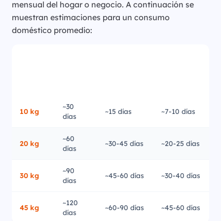
mensual del hogar o negocio. A continuación se
muestran estimaciones para un consumo
doméstico promedio:
Solo
Uso
Cocina +
cocina
intensivo
Cilindro
calentador
(2-3
(familia
(3-4 pers.)
pers.)
grande)
~30
10 kg
~15 días
~7-10 días
días
~60
20 kg
~30-45 días
~20-25 días
días
~90
30 kg
~45-60 días
~30-40 días
días
~120
45 kg
~60-90 días
~45-60 días
días