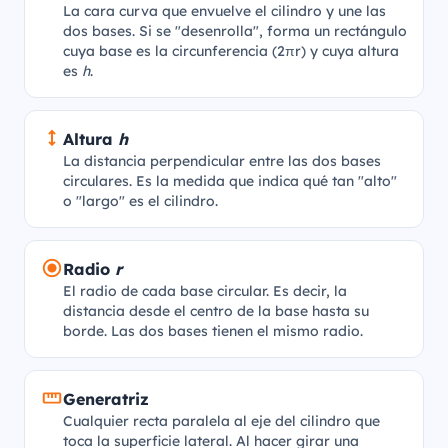
La cara curva que envuelve el cilindro y une las
dos bases. Si se "desenrolla", forma un rectángulo
cuya base es la circunferencia (2πr) y cuya altura
es
h
.
Altura
h
La distancia perpendicular entre las dos bases
circulares. Es la medida que indica qué tan "alto"
o "largo" es el cilindro.
Radio
r
El radio de cada base circular. Es decir, la
distancia desde el centro de la base hasta su
borde. Las dos bases tienen el mismo radio.
Generatriz
Cualquier recta paralela al eje del cilindro que
toca la superficie lateral. Al hacer girar una