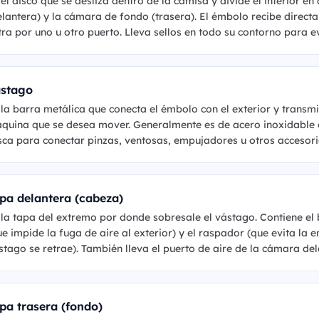
 el disco que se desliza dentro de la camisa y divide el interior 
elantera) y la cámara de fondo (trasera). El émbolo recibe direct
tra por uno u otro puerto. Lleva sellos en todo su contorno para e
stago
 la barra metálica que conecta el émbolo con el exterior y transmi
quina que se desea mover. Generalmente es de acero inoxidable o
sca para conectar pinzas, ventosas, empujadores u otros accesori
pa delantera (cabeza)
 la tapa del extremo por donde sobresale el vástago. Contiene el b
ue impide la fuga de aire al exterior) y el raspador (que evita la 
stago se retrae). También lleva el puerto de aire de la cámara del
pa trasera (fondo)