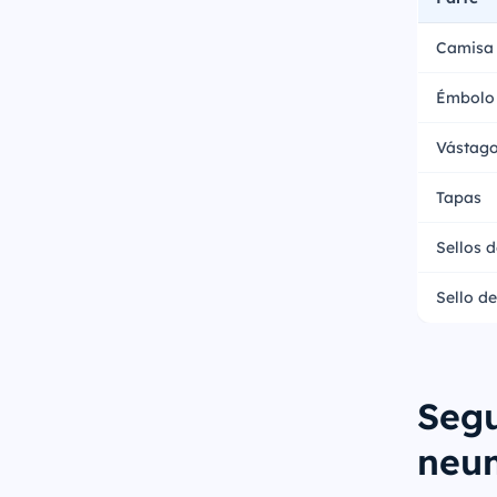
Camisa
Émbolo
Vástag
Tapas
Sellos 
Sello d
Segu
neu