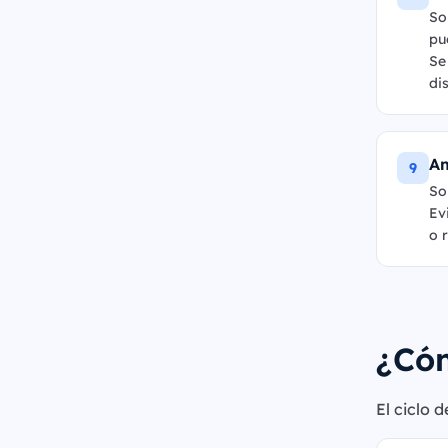
So
pu
Se
di
Am
9
So
Ev
o 
¿Cóm
El ciclo 