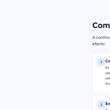
Comp
A continu
efecto:
Ca
1
Es
ca
in
fri
Ém
2