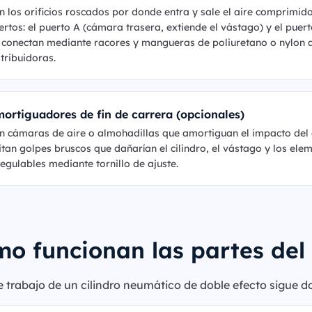
n los orificios roscados por donde entra y sale el aire comprimido
ertos: el puerto A (cámara trasera, extiende el vástago) y el puer
 conectan mediante racores y mangueras de poliuretano o nylon a
stribuidoras.
ortiguadores de fin de carrera (opcionales)
n cámaras de aire o almohadillas que amortiguan el impacto del ém
itan golpes bruscos que dañarían el cilindro, el vástago y los ele
regulables mediante tornillo de ajuste.
o funcionan las partes del 
de trabajo de un cilindro neumático de doble efecto sigue d