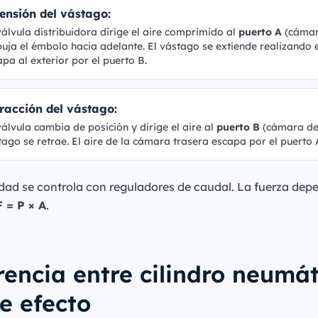
ensión del vástago:
válvula distribuidora dirige el aire comprimido al
puerto A
(cámara
uja el émbolo hacia adelante. El vástago se extiende realizando e
pa al exterior por el puerto B.
racción del vástago:
válvula cambia de posición y dirige el aire al
puerto B
(cámara del
tago se retrae. El aire de la cámara trasera escapa por el puerto 
dad se controla con reguladores de caudal. La fuerza depen
F = P × A
.
rencia entre cilindro neumát
e efecto