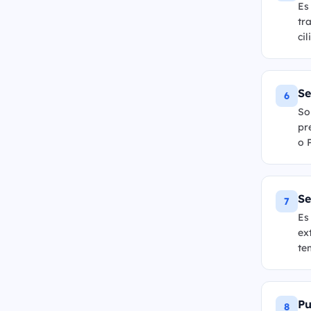
Es
tr
ci
Se
6
So
pr
o 
Se
7
Es
ex
te
Pu
8