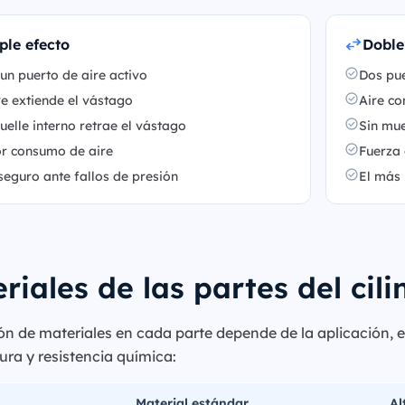
ple efecto
Doble
un puerto de aire activo
Dos pue
re extiende el vástago
Aire co
elle interno retrae el vástago
Sin mue
r consumo de aire
Fuerza
seguro ante fallos de presión
El más 
riales de las partes del cil
ón de materiales en cada parte depende de la aplicación, el
ra y resistencia química:
Material estándar
Al