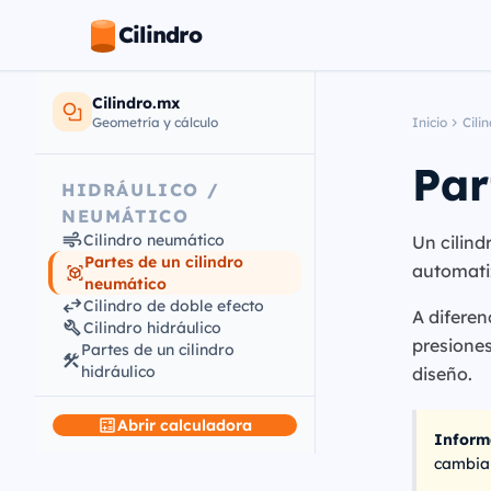
Cilindro
Cilindro.mx
Geometría y cálculo
Inicio
Cili
Par
HIDRÁULICO /
NEUMÁTICO
Cilindro neumático
Un cilin
Partes de un cilindro
automatiz
neumático
Cilindro de doble efecto
A diferen
Cilindro hidráulico
presiones
Partes de un cilindro
hidráulico
diseño.
Abrir calculadora
Inform
cambiar