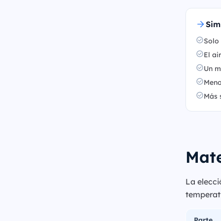
Sim
Solo 
El ai
Un mu
Meno
Más 
Mate
La elecci
temperatu
Parte