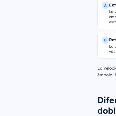
Ext
A
La 
emp
esca
Ret
B
La 
vás
La veloci
émbolo:
Dife
dobl