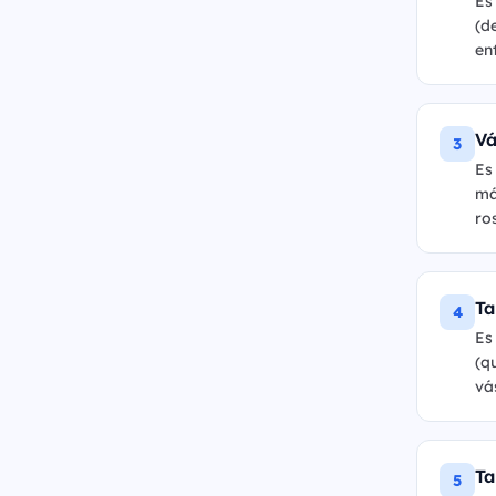
Es
(d
en
Vá
3
Es
má
ro
Ta
4
Es
(q
vá
Ta
5