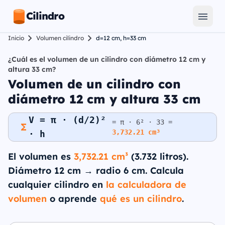
Cilindro
Inicio
Volumen cilindro
d=12 cm, h=33 cm
¿Cuál es el volumen de un cilindro con diámetro 12 cm y
altura 33 cm?
Volumen de un cilindro con
diámetro 12 cm y altura 33 cm
V = π · (d/2)²
= π · 6² · 33 =
3,732.21 cm³
· h
El volumen es
3,732.21 cm³
(3.732 litros).
Diámetro 12 cm → radio 6 cm. Calcula
cualquier cilindro en
la calculadora de
volumen
o aprende
qué es un cilindro
.