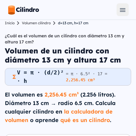
Cilindro
Inicio
Volumen cilindro
d=13 cm, h=17 cm
¿Cuál es el volumen de un cilindro con diámetro 13 cm y
altura 17 cm?
Volumen de un cilindro con
diámetro 13 cm y altura 17 cm
V = π · (d/2)²
= π · 6.5² · 17 =
2,256.45 cm³
· h
El volumen es
2,256.45 cm³
(2.256 litros).
Diámetro 13 cm → radio 6.5 cm. Calcula
cualquier cilindro en
la calculadora de
volumen
o aprende
qué es un cilindro
.