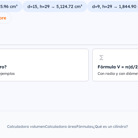
55.96 cm³
d=15, h=29 → 5,124.72 cm³
d=9, h=29 → 1,844.90
bre
ro?
Fórmula V = π(d/2
 ejemplos
Con radio y con diáme
Calculadora volumen
Calculadora área
Fórmulas
¿Qué es un cilindro?