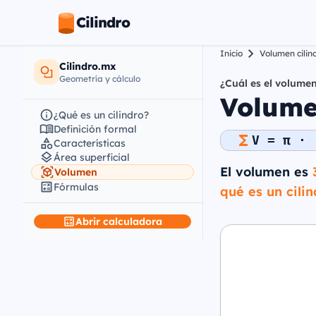
Cilindro
Inicio
Volumen cilin
Cilindro.mx
Geometría y cálculo
¿Cuál es el volumen
Volume
¿Qué es un cilindro?
Definición formal
V = π · 
Características
Área superficial
El volumen es
Volumen
Fórmulas
qué es un cilin
Abrir calculadora