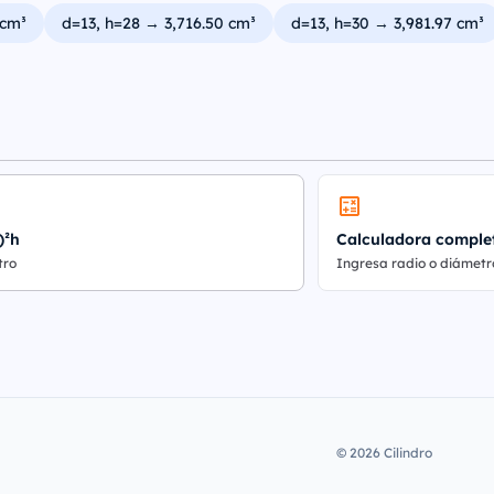
 cm³
d=13, h=28 → 3,716.50 cm³
d=13, h=30 → 3,981.97 cm³
)²h
Calculadora comple
tro
Ingresa radio o diámetr
© 2026 Cilindro