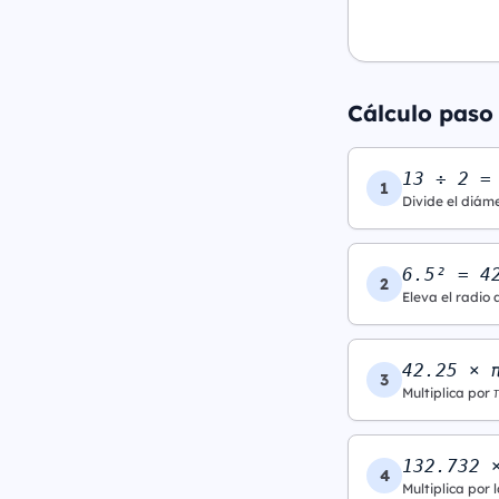
Cálculo paso
13 ÷ 2 =
1
Divide el diáme
6.5² = 4
2
Eleva el radio 
42.25 × 
3
Multiplica por 
132.732 
4
Multiplica por l