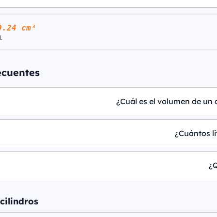
9.24 cm³
.
ecuentes
¿Cuál es el volumen de un 
¿Cuántos li
¿Q
cilindros