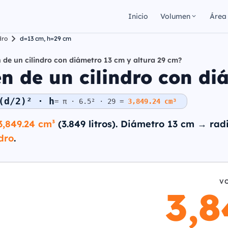
Inicio
Volumen
Área
dro
d=13 cm, h=29 cm
 de un cilindro con diámetro 13 cm y altura 29 cm?
n de un cilindro con di
(d/2)² · h
= π · 6.5² · 29 =
3,849.24 cm³
3,849.24 cm³
(3.849 litros). Diámetro 13 cm → radi
dro
.
V
3,8