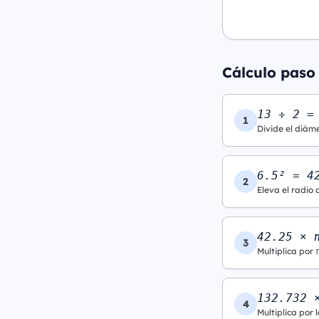
Cálculo paso
13 ÷ 2 =
1
Divide el diáme
6.5² = 4
2
Eleva el radio 
42.25 × 
3
Multiplica por 
132.732 
4
Multiplica por l