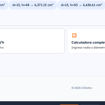
cm³
d=13, h=48 → 6,371.15 cm³
d=13, h=50 → 6,636.61 cm³
)²h
Calculadora comple
tro
Ingresa radio o diámetr
© 2026 Cilindro