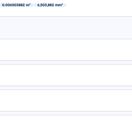
0.006503882 m³
6,503,882 mm³