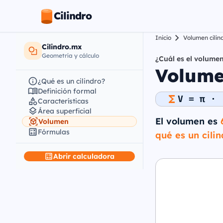
Cilindro
Inicio
Volumen cilin
Cilindro.mx
Geometría y cálculo
¿Cuál es el volume
Volume
¿Qué es un cilindro?
Definición formal
V = π · 
Características
Área superficial
El volumen es
Volumen
Fórmulas
qué es un cilin
Abrir calculadora