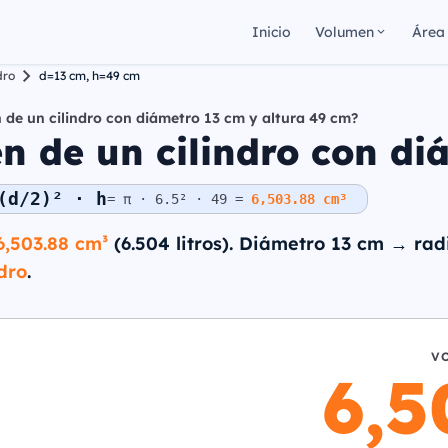
Inicio
Volumen
Área
dro
d=13 cm, h=49 cm
n de un cilindro con diámetro 13 cm y altura 49 cm?
n de un cilindro con di
(d/2)² · h
= π · 6.5² · 49 =
6,503.88 cm³
6,503.88 cm³
(6.504 litros). Diámetro 13 cm → radi
dro
.
V
6,5