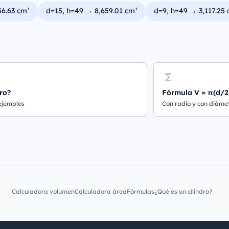
56.63 cm³
d=15, h=49 → 8,659.01 cm³
d=9, h=49 → 3,117.25 
ro?
Fórmula V = π(d/2
 ejemplos
Con radio y con diáme
Calculadora volumen
Calculadora área
Fórmulas
¿Qué es un cilindro?