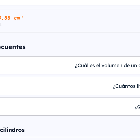
3.88 cm³
.
ecuentes
¿Cuál es el volumen de un 
¿Cuántos li
¿Q
cilindros