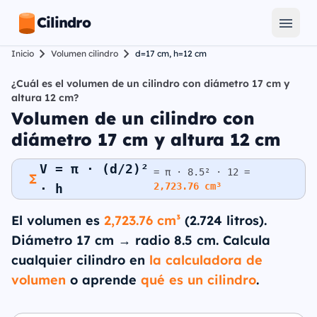
Cilindro
Inicio
Volumen cilindro
d=17 cm, h=12 cm
¿Cuál es el volumen de un cilindro con diámetro 17 cm y
altura 12 cm?
Volumen de un cilindro con
diámetro 17 cm y altura 12 cm
V = π · (d/2)²
= π · 8.5² · 12 =
2,723.76 cm³
· h
El volumen es
2,723.76 cm³
(2.724 litros).
Diámetro 17 cm → radio 8.5 cm. Calcula
cualquier cilindro en
la calculadora de
volumen
o aprende
qué es un cilindro
.