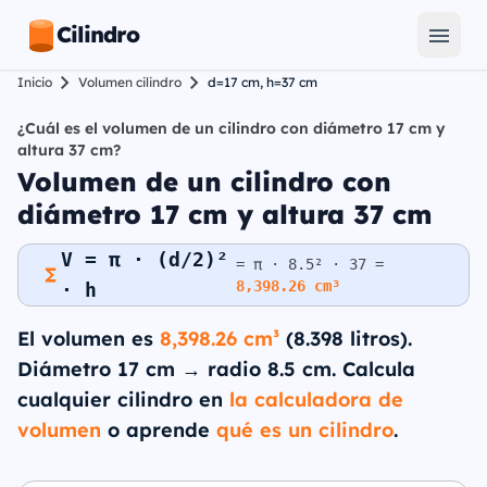
Cilindro
Inicio
Volumen cilindro
d=17 cm, h=37 cm
¿Cuál es el volumen de un cilindro con diámetro 17 cm y
altura 37 cm?
Volumen de un cilindro con
diámetro 17 cm y altura 37 cm
V = π · (d/2)²
= π · 8.5² · 37 =
8,398.26 cm³
· h
El volumen es
8,398.26 cm³
(8.398 litros).
Diámetro 17 cm → radio 8.5 cm. Calcula
cualquier cilindro en
la calculadora de
volumen
o aprende
qué es un cilindro
.