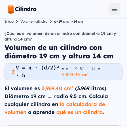
Cilindro
Inicio
Volumen cilindro
d=19 cm, h=14 cm
¿Cuál es el volumen de un cilindro con diámetro 19 cm y
altura 14 cm?
Volumen de un cilindro con
diámetro 19 cm y altura 14 cm
V = π · (d/2)²
= π · 9.5² · 14 =
3,969.40 cm³
· h
El volumen es
3,969.40 cm³
(3.969 litros).
Diámetro 19 cm → radio 9.5 cm. Calcula
cualquier cilindro en
la calculadora de
volumen
o aprende
qué es un cilindro
.