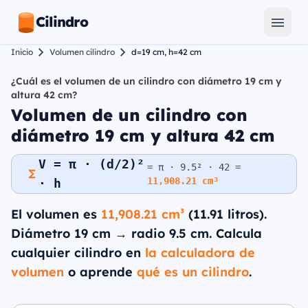
Cilindro
Inicio
Volumen cilindro
d=19 cm, h=42 cm
¿Cuál es el volumen de un cilindro con diámetro 19 cm y
altura 42 cm?
Volumen de un cilindro con
diámetro 19 cm y altura 42 cm
V = π · (d/2)²
= π · 9.5² · 42 =
11,908.21 cm³
· h
El volumen es
11,908.21 cm³
(11.91 litros).
Diámetro 19 cm → radio 9.5 cm. Calcula
cualquier cilindro en
la calculadora de
volumen
o aprende
qué es un cilindro
.