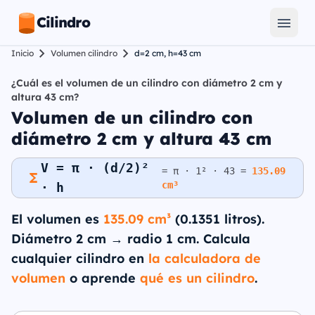
Cilindro
Inicio
Volumen cilindro
d=2 cm, h=43 cm
¿Cuál es el volumen de un cilindro con diámetro 2 cm y
altura 43 cm?
Volumen de un cilindro con
diámetro 2 cm y altura 43 cm
V = π · (d/2)²
= π · 1² · 43 =
135.09
cm³
· h
El volumen es
135.09 cm³
(0.1351 litros).
Diámetro 2 cm → radio 1 cm. Calcula
cualquier cilindro en
la calculadora de
volumen
o aprende
qué es un cilindro
.