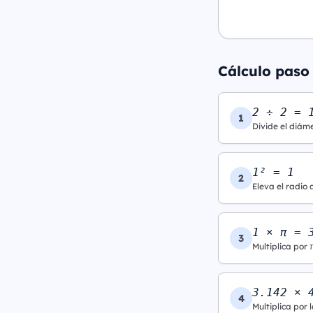
Cálculo paso
2 ÷ 2 = 
1
Divide el diáme
1² = 1
2
Eleva el radio 
1 × π = 
3
Multiplica por 
3.142 × 
4
Multiplica por l