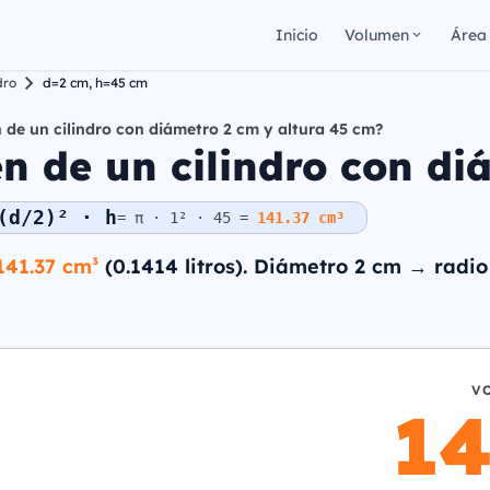
Inicio
Volumen
Área
dro
d=2 cm, h=45 cm
 de un cilindro con diámetro 2 cm y altura 45 cm?
n de un cilindro con di
(d/2)² · h
= π · 1² · 45 =
141.37 cm³
141.37 cm³
(0.1414 litros). Diámetro 2 cm → radio
V
14