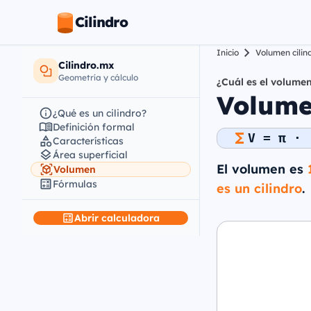
Cilindro
Inicio
Volumen cilin
Cilindro.mx
Geometría y cálculo
¿Cuál es el volumen
Volume
¿Qué es un cilindro?
Definición formal
V = π · 
Características
Área superficial
El volumen es
Volumen
Fórmulas
es un cilindro
.
Abrir calculadora