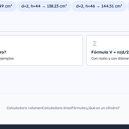
49 cm³
d=2, h=44 → 138.23 cm³
d=2, h=46 → 144.51 cm³
ro?
Fórmula V = π(d/2
 ejemplos
Con radio y con diáme
Calculadora volumen
Calculadora área
Fórmulas
¿Qué es un cilindro?