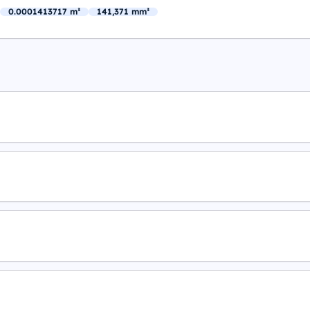
0.0001413717 m³
141,371 mm³