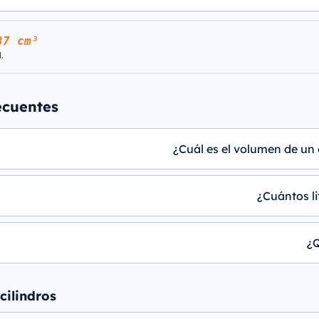
37 cm³
.
ecuentes
¿Cuál es el volumen de un 
¿Cuántos li
¿Q
cilindros