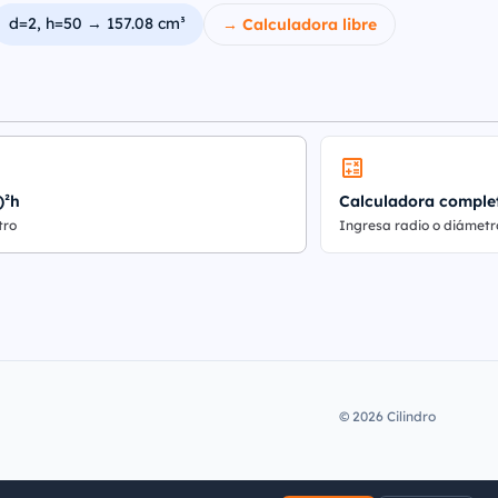
d=2, h=50 → 157.08 cm³
→ Calculadora libre
)²h
Calculadora comple
tro
Ingresa radio o diámetr
© 2026 Cilindro