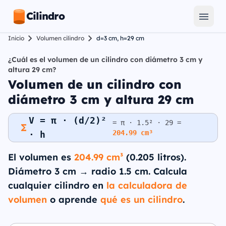
Cilindro
Inicio
Volumen cilindro
d=3 cm, h=29 cm
¿Cuál es el volumen de un cilindro con diámetro 3 cm y
altura 29 cm?
Volumen de un cilindro con
diámetro 3 cm y altura 29 cm
V = π · (d/2)²
= π · 1.5² · 29 =
204.99 cm³
· h
El volumen es
204.99 cm³
(0.205 litros).
Diámetro 3 cm → radio 1.5 cm. Calcula
cualquier cilindro en
la calculadora de
volumen
o aprende
qué es un cilindro
.