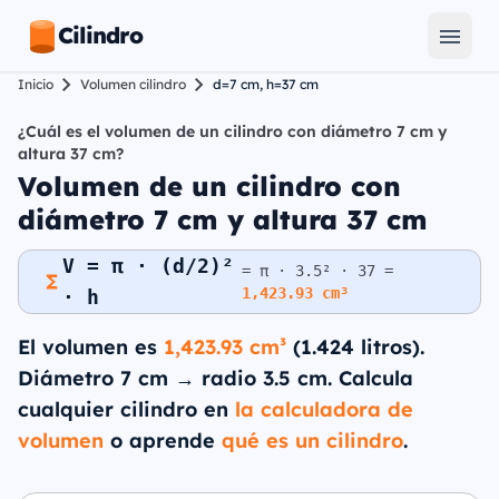
Cilindro
Inicio
Volumen cilindro
d=7 cm, h=37 cm
¿Cuál es el volumen de un cilindro con diámetro 7 cm y
altura 37 cm?
Volumen de un cilindro con
diámetro 7 cm y altura 37 cm
V = π · (d/2)²
= π · 3.5² · 37 =
1,423.93 cm³
· h
El volumen es
1,423.93 cm³
(1.424 litros).
Diámetro 7 cm → radio 3.5 cm. Calcula
cualquier cilindro en
la calculadora de
volumen
o aprende
qué es un cilindro
.