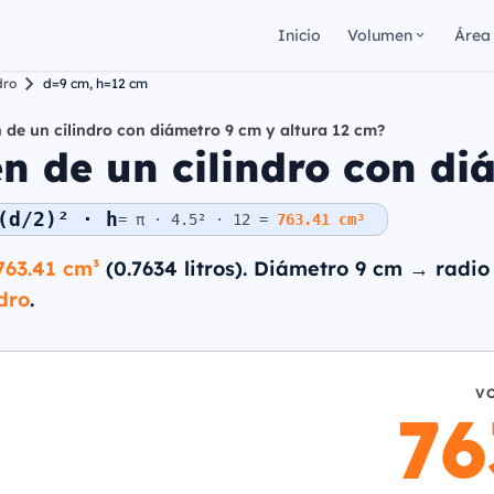
Inicio
Volumen
Área
dro
d=9 cm, h=12 cm
 de un cilindro con diámetro 9 cm y altura 12 cm?
n de un cilindro con di
(d/2)² · h
= π · 4.5² · 12 =
763.41 cm³
763.41 cm³
(0.7634 litros). Diámetro 9 cm → radio
dro
.
V
76