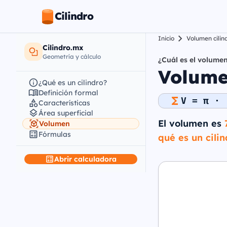
Cilindro
Inicio
Volumen cilin
Cilindro.mx
Geometría y cálculo
¿Cuál es el volumen
Volume
¿Qué es un cilindro?
Definición formal
V = π · 
Características
Área superficial
El volumen es
Volumen
Fórmulas
qué es un cilin
Abrir calculadora