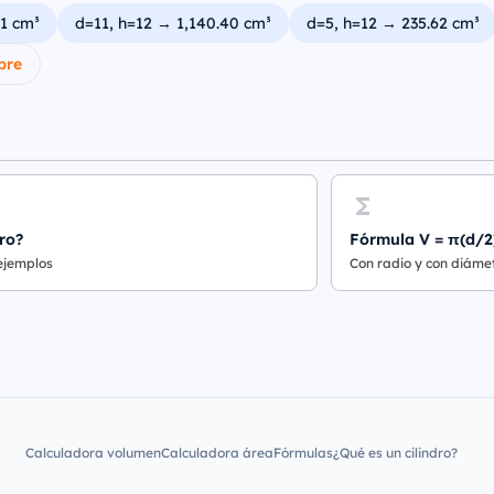
81 cm³
d=11, h=12 → 1,140.40 cm³
d=5, h=12 → 235.62 cm³
bre
ro?
Fórmula V = π(d/2
 ejemplos
Con radio y con diáme
Calculadora volumen
Calculadora área
Fórmulas
¿Qué es un cilindro?