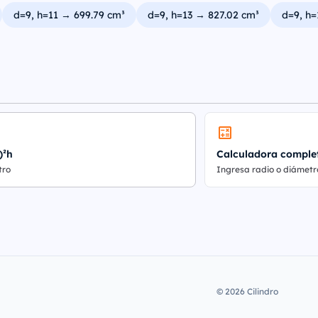
d=9, h=11 → 699.79 cm³
d=9, h=13 → 827.02 cm³
d=9, h=
)²h
Calculadora comple
tro
Ingresa radio o diámetr
© 2026 Cilindro