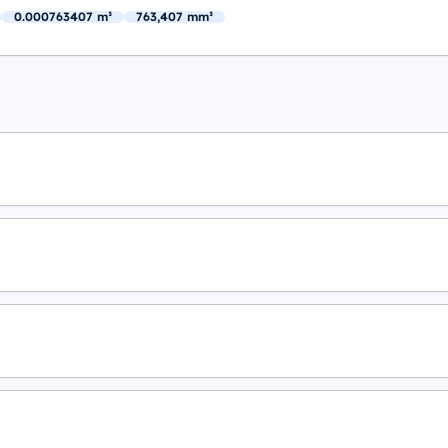
0.000763407 m³
763,407 mm³