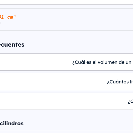
41 cm³
.
ecuentes
¿Cuál es el volumen de un 
¿Cuántos li
¿Q
cilindros