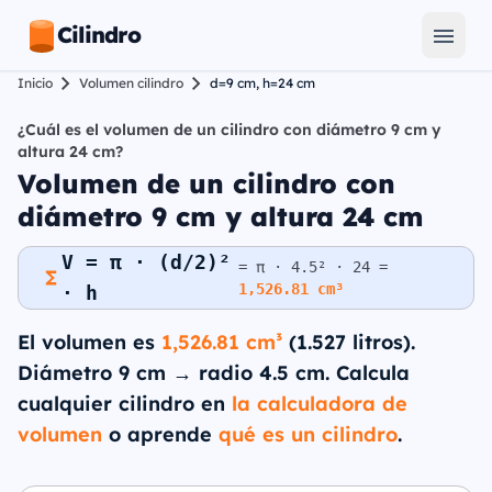
Cilindro
Inicio
Volumen cilindro
d=9 cm, h=24 cm
¿Cuál es el volumen de un cilindro con diámetro 9 cm y
altura 24 cm?
Volumen de un cilindro con
diámetro 9 cm y altura 24 cm
V = π · (d/2)²
= π · 4.5² · 24 =
1,526.81 cm³
· h
El volumen es
1,526.81 cm³
(1.527 litros).
Diámetro 9 cm → radio 4.5 cm. Calcula
cualquier cilindro en
la calculadora de
volumen
o aprende
qué es un cilindro
.