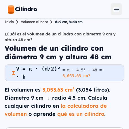
Cilindro
Inicio
Volumen cilindro
d=9 cm, h=48 cm
¿Cuál es el volumen de un cilindro con diámetro 9 cm y
altura 48 cm?
Volumen de un cilindro con
diámetro 9 cm y altura 48 cm
V = π · (d/2)²
= π · 4.5² · 48 =
3,053.63 cm³
· h
El volumen es
3,053.63 cm³
(3.054 litros).
Diámetro 9 cm → radio 4.5 cm. Calcula
cualquier cilindro en
la calculadora de
volumen
o aprende
qué es un cilindro
.