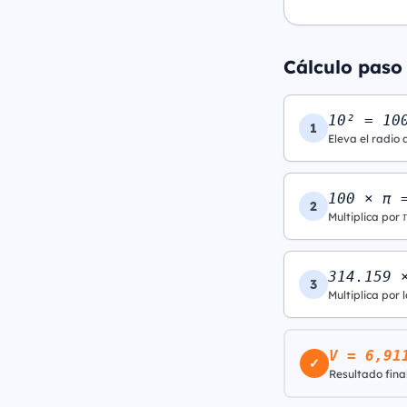
Cálculo paso 
10² = 10
1
Eleva el radio 
100 × π 
2
Multiplica por 
314.159 
3
Multiplica por l
V = 6,91
✓
Resultado final