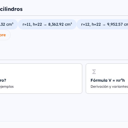
cilindros
.32 cm³
r=11, h=22 → 8,362.92 cm³
r=12, h=22 → 9,952.57 c
bre
ro?
Fórmula V = πr²h
 ejemplos
Derivación y variantes