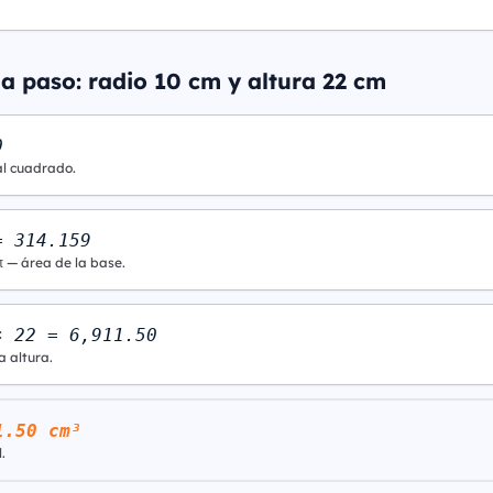
a paso: radio 10 cm y altura 22 cm
0
al cuadrado.
= 314.159
π — área de la base.
× 22 = 6,911.50
a altura.
1.50 cm³
.