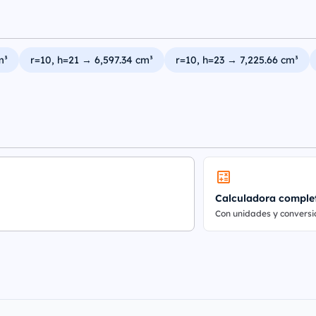
m³
r=10, h=21 → 6,597.34 cm³
r=10, h=23 → 7,225.66 cm³
Calculadora comple
Con unidades y conversi