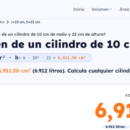
Inicio
Volumen
Área
dro
r=10 cm, h=22 cm
 de un cilindro de 10 cm de radio y 22 cm de altura?
 de un cilindro de 10 c
r² · h
= π · 10² · 22 =
6,911.50 cm³
6,911.50 cm³
(6.912 litros). Calcula cualquier cilin
V
6,
6.912 litros