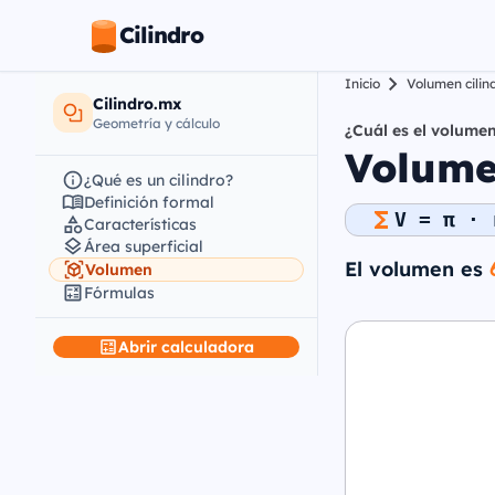
Cilindro
Inicio
Volumen cilin
Cilindro.mx
Geometría y cálculo
¿Cuál es el volumen
Volumen
¿Qué es un cilindro?
Definición formal
V = π · 
Características
Área superficial
El volumen es
Volumen
Fórmulas
Abrir calculadora