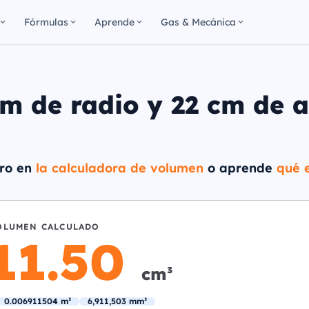
Fórmulas
Aprende
Gas & Mecánica
m de radio y 22 cm de a
dro en
la calculadora de volumen
o aprende
qué e
OLUMEN CALCULADO
911.50
cm³
0.006911504 m³
6,911,503 mm³