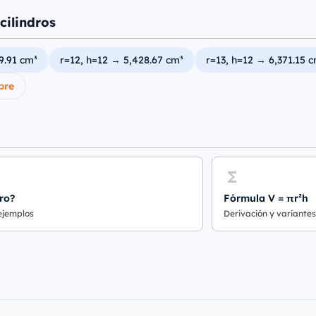
cilindros
9.91 cm³
r=12, h=12 → 5,428.67 cm³
r=13, h=12 → 6,371.15 
bre
ro?
Fórmula V = πr²h
 ejemplos
Derivación y variantes