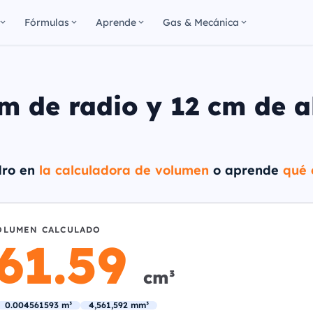
Fórmulas
Aprende
Gas & Mecánica
m de radio y 12 cm de a
ndro en
la calculadora de volumen
o aprende
qué 
OLUMEN CALCULADO
561.59
cm³
0.004561593 m³
4,561,592 mm³