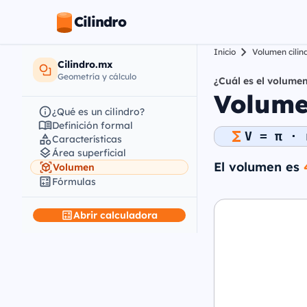
Cilindro
Inicio
Volumen cilin
Cilindro.mx
Geometría y cálculo
¿Cuál es el volumen
Volumen
¿Qué es un cilindro?
Definición formal
V = π · 
Características
Área superficial
El volumen es
Volumen
Fórmulas
Abrir calculadora