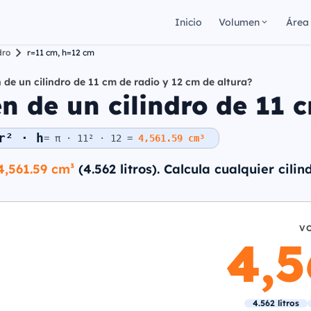
Inicio
Volumen
Área
dro
r=11 cm, h=12 cm
 de un cilindro de 11 cm de radio y 12 cm de altura?
 de un cilindro de 11 c
r² · h
= π · 11² · 12 =
4,561.59 cm³
4,561.59 cm³
(4.562 litros). Calcula cualquier cili
V
4,
4.562 litros