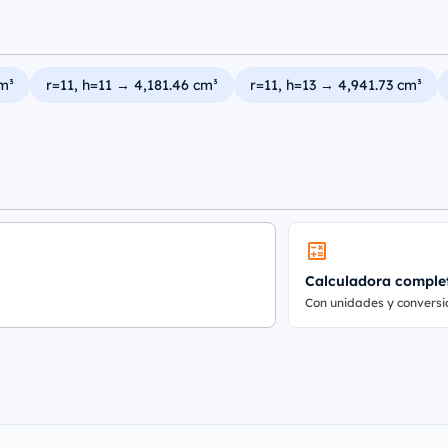
cm³
r=11, h=11 → 4,181.46 cm³
r=11, h=13 → 4,941.73 cm³
Calculadora comple
Con unidades y conversi