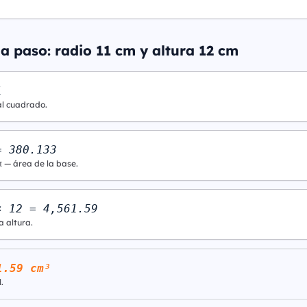
a paso: radio 11 cm y altura 12 cm
1
al cuadrado.
= 380.133
π — área de la base.
× 12 = 4,561.59
a altura.
1.59 cm³
.