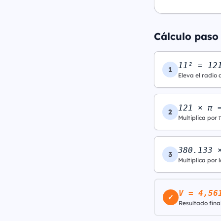
Cálculo paso 
11² = 12
1
Eleva el radio 
121 × π 
2
Multiplica por 
380.133 
3
Multiplica por l
V = 4,56
✓
Resultado final