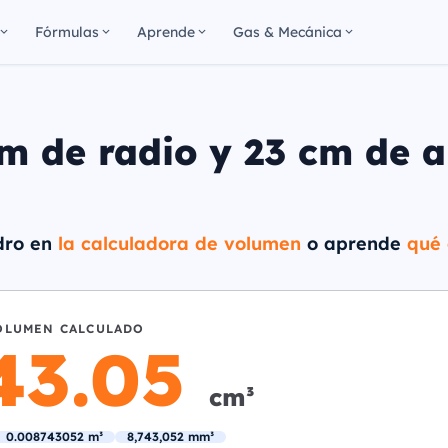
Fórmulas
Aprende
Gas & Mecánica
m de radio y 23 cm de a
ndro en
la calculadora de volumen
o aprende
qué 
OLUMEN CALCULADO
43.05
cm³
0.008743052 m³
8,743,052 mm³