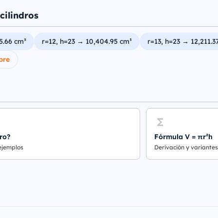
cilindros
5.66 cm³
r=12, h=23 → 10,404.95 cm³
r=13, h=23 → 12,211.3
bre
ro?
Fórmula V = πr²h
 ejemplos
Derivación y variantes