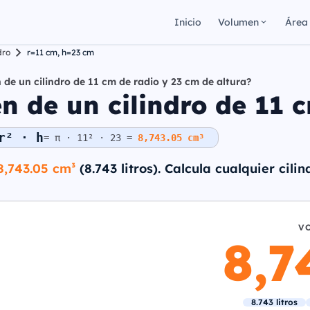
Inicio
Volumen
Área
dro
r=11 cm, h=23 cm
 de un cilindro de 11 cm de radio y 23 cm de altura?
 de un cilindro de 11 c
r² · h
= π · 11² · 23 =
8,743.05 cm³
8,743.05 cm³
(8.743 litros). Calcula cualquier cili
V
8,7
8.743 litros