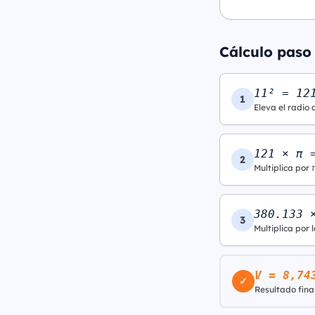
Cálculo paso 
11² = 12
1
Eleva el radio 
121 × π 
2
Multiplica por 
380.133 
3
Multiplica por l
V = 8,74
✓
Resultado final