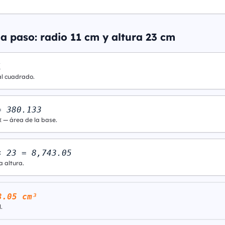
a paso: radio 11 cm y altura 23 cm
1
al cuadrado.
= 380.133
π — área de la base.
× 23 = 8,743.05
a altura.
3.05 cm³
.