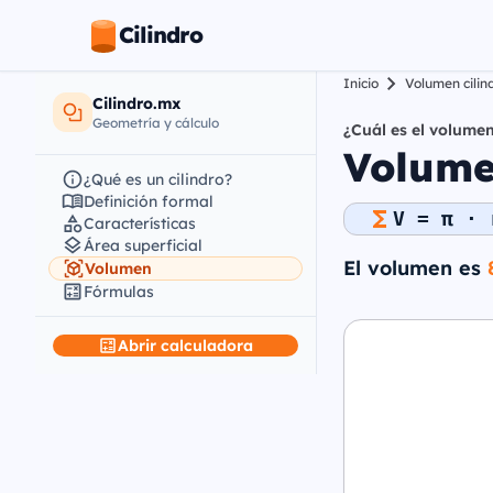
Cilindro
Inicio
Volumen cilin
Cilindro.mx
Geometría y cálculo
¿Cuál es el volumen
Volumen
¿Qué es un cilindro?
Definición formal
V = π · 
Características
Área superficial
El volumen es
Volumen
Fórmulas
Abrir calculadora