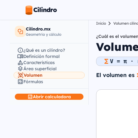
Cilindro
Inicio
Volumen cilin
Cilindro.mx
Geometría y cálculo
¿Cuál es el volumen
Volumen
¿Qué es un cilindro?
Definición formal
V = π · 
Características
Área superficial
El volumen es
Volumen
Fórmulas
Abrir calculadora