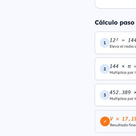
Cálculo paso 
12² = 14
1
Eleva el radio 
144 × π 
2
Multiplica por 
452.389 
3
Multiplica por l
V = 17,1
✓
Resultado final