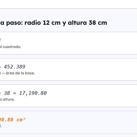
a paso: radio 12 cm y altura 38 cm
4
al cuadrado.
= 452.389
π — área de la base.
× 38 = 17,190.80
a altura.
90.80 cm³
.