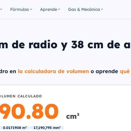
Fórmulas
Aprende
Gas & Mecánica
m de radio y 38 cm de a
ndro en
la calculadora de volumen
o aprende
qué 
OLUMEN CALCULADO
190.80
cm³
0.0171908 m³
17,190,795 mm³