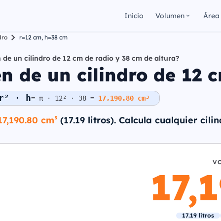
Inicio
Volumen
Área
dro
r=12 cm, h=38 cm
 de un cilindro de 12 cm de radio y 38 cm de altura?
 de un cilindro de 12 c
r² · h
= π · 12² · 38 =
17,190.80 cm³
17,190.80 cm³
(17.19 litros). Calcula cualquier cili
V
17,
17.19 litros