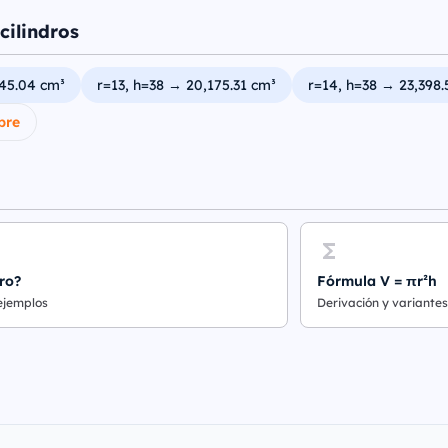
cilindros
445.04 cm³
r=13, h=38 → 20,175.31 cm³
r=14, h=38 → 23,398.
bre
ro?
Fórmula V = πr²h
 ejemplos
Derivación y variantes