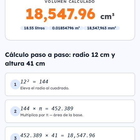
VOLUMEN CALCULADO
18,547.96
cm³
18.55 litros
0.01854796 m³
18,547,963 mm³
Cálculo paso a paso: radio 12 cm y
altura 41 cm
12² = 144
1
Eleva el radio al cuadrado.
144 × π = 452.389
2
Multiplica por π — área de la base.
452.389 × 41 = 18,547.96
3