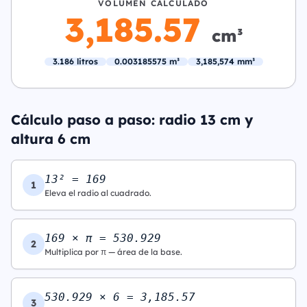
VOLUMEN CALCULADO
3,185.57
cm³
3.186 litros
0.003185575 m³
3,185,574 mm³
Cálculo paso a paso: radio 13 cm y
altura 6 cm
13² = 169
1
Eleva el radio al cuadrado.
169 × π = 530.929
2
Multiplica por π — área de la base.
530.929 × 6 = 3,185.57
3