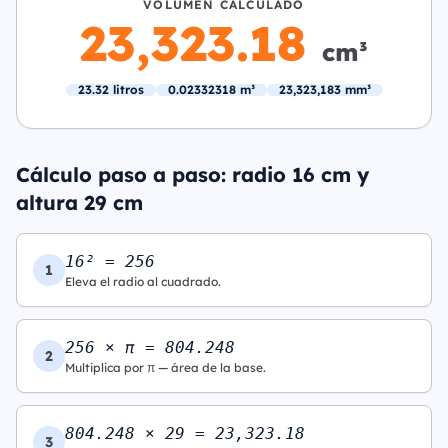
VOLUMEN CALCULADO
23,323.18
cm³
23.32 litros
0.02332318 m³
23,323,183 mm³
Cálculo paso a paso: radio 16 cm y
altura 29 cm
16² = 256
1
Eleva el radio al cuadrado.
256 × π = 804.248
2
Multiplica por π — área de la base.
804.248 × 29 = 23,323.18
3