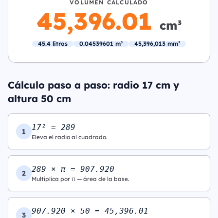
VOLUMEN CALCULADO
45,396.01
cm³
45.4 litros
0.04539601 m³
45,396,013 mm³
Cálculo paso a paso: radio 17 cm y
altura 50 cm
17² = 289
1
Eleva el radio al cuadrado.
289 × π = 907.920
2
Multiplica por π — área de la base.
907.920 × 50 = 45,396.01
3