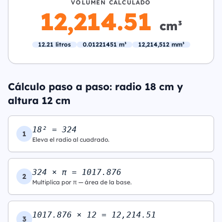
VOLUMEN CALCULADO
12,214.51
cm³
12.21 litros
0.01221451 m³
12,214,512 mm³
Cálculo paso a paso: radio 18 cm y
altura 12 cm
18² = 324
1
Eleva el radio al cuadrado.
324 × π = 1017.876
2
Multiplica por π — área de la base.
1017.876 × 12 = 12,214.51
3