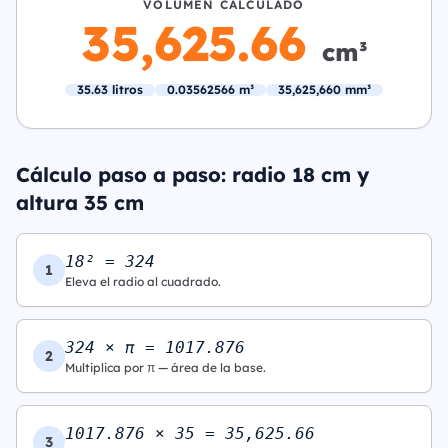
VOLUMEN CALCULADO
35,625.66
cm³
35.63 litros
0.03562566 m³
35,625,660 mm³
Cálculo paso a paso: radio 18 cm y
altura 35 cm
18² = 324
1
Eleva el radio al cuadrado.
324 × π = 1017.876
2
Multiplica por π — área de la base.
1017.876 × 35 = 35,625.66
3