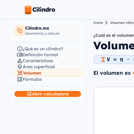
Cilindro
Inicio
Volumen cilin
Cilindro.mx
Geometría y cálculo
¿Cuál es el volumen
Volume
¿Qué es un cilindro?
Definición formal
V = π · 
Características
Área superficial
El volumen es
Volumen
Fórmulas
Abrir calculadora