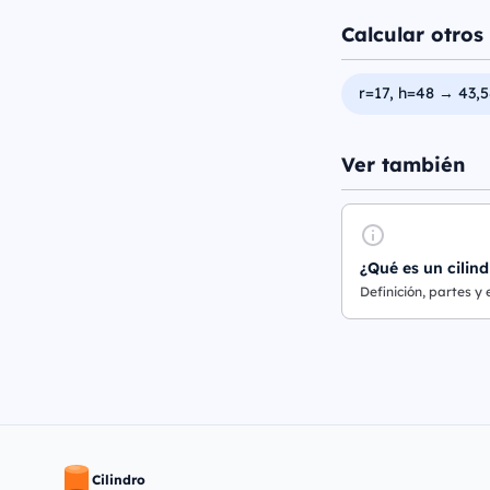
Calcular otros 
r=17, h=48 → 43,5
Ver también
¿Qué es un cilind
Definición, partes y
Cilindro