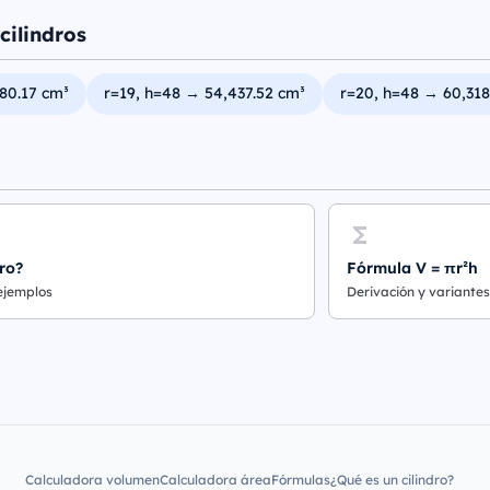
cilindros
80.17 cm³
r=19, h=48 → 54,437.52 cm³
r=20, h=48 → 60,318
ro?
Fórmula V = πr²h
 ejemplos
Derivación y variantes
Calculadora volumen
Calculadora área
Fórmulas
¿Qué es un cilindro?