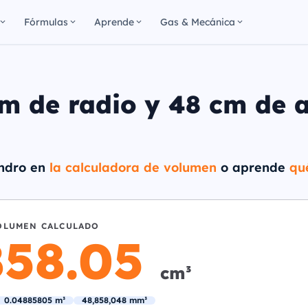
Fórmulas
Aprende
Gas & Mecánica
m de radio y 48 cm de a
lindro en
la calculadora de volumen
o aprende
qu
OLUMEN CALCULADO
858.05
cm³
0.04885805 m³
48,858,048 mm³