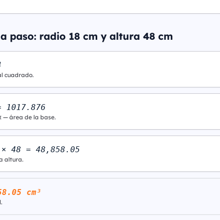
a paso: radio 18 cm y altura 48 cm
4
al cuadrado.
= 1017.876
π — área de la base.
 × 48 = 48,858.05
a altura.
58.05 cm³
.