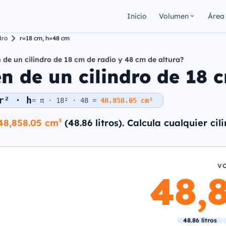
Inicio
Volumen
Área
dro
r=18 cm, h=48 cm
 de un cilindro de 18 cm de radio y 48 cm de altura?
n de un cilindro de 18 c
r² · h
= π · 18² · 48 =
48,858.05 cm³
48,858.05 cm³
(48.86 litros). Calcula cualquier ci
V
48,
48.86 litros