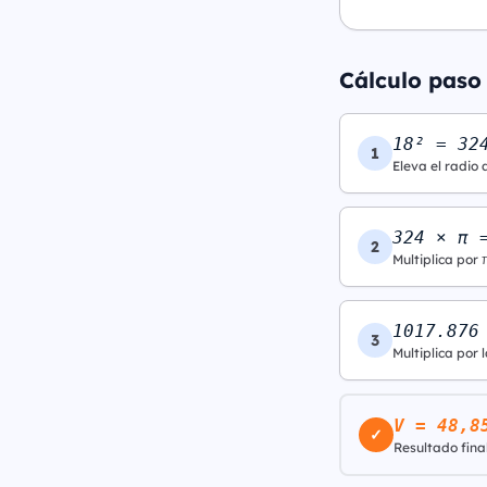
Cálculo paso 
18² = 32
1
Eleva el radio 
324 × π 
2
Multiplica por 
1017.876
3
Multiplica por l
V = 48,8
✓
Resultado final