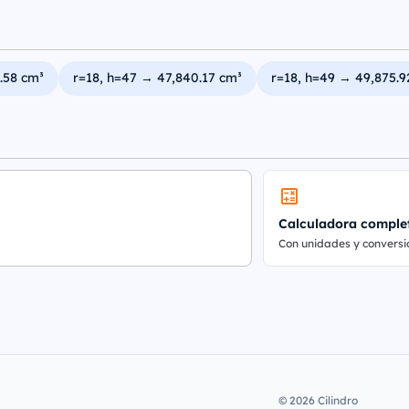
.58 cm³
r=18, h=47 → 47,840.17 cm³
r=18, h=49 → 49,875.9
Calculadora comple
Con unidades y conversi
© 2026 Cilindro