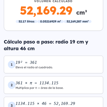
VOLUMEN CALCULADO
52,169.29
cm³
52.17 litros
0.05216929 m³
52,169,287 mm³
Cálculo paso a paso: radio 19 cm y
altura 46 cm
19² = 361
1
Eleva el radio al cuadrado.
361 × π = 1134.115
2
Multiplica por π — área de la base.
1134.115 × 46 = 52,169.29
3