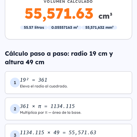
VOLUMEN CALCULADO
55,571.63
cm³
55.57 litros
0.05557163 m³
55,571,632 mm³
Cálculo paso a paso: radio 19 cm y
altura 49 cm
19² = 361
1
Eleva el radio al cuadrado.
361 × π = 1134.115
2
Multiplica por π — área de la base.
1134.115 × 49 = 55,571.63
3