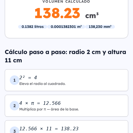
VOLUMEN CALCULADO
138.23
cm³
0.1382 litros
0.0001382301 m³
138,230 mm³
Cálculo paso a paso: radio 2 cm y altura
11 cm
2² = 4
1
Eleva el radio al cuadrado.
4 × π = 12.566
2
Multiplica por π — área de la base.
12.566 × 11 = 138.23
3