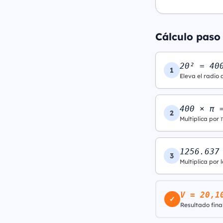
Cálculo paso 
20² = 40
1
Eleva el radio 
400 × π 
2
Multiplica por 
1256.637
3
Multiplica por l
V = 20,1
✓
Resultado final