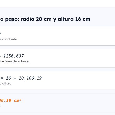
a paso: radio 20 cm y altura 16 cm
0
al cuadrado.
= 1256.637
π — área de la base.
 × 16 = 20,106.19
a altura.
06.19 cm³
.