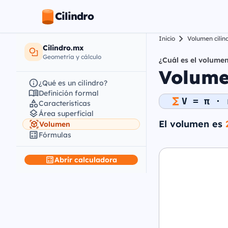
Cilindro
Inicio
Volumen cilin
Cilindro.mx
Geometría y cálculo
¿Cuál es el volumen
Volumen
¿Qué es un cilindro?
Definición formal
V = π · 
Características
Área superficial
El volumen es
Volumen
Fórmulas
Abrir calculadora