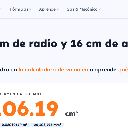
Fórmulas
Aprende
Gas & Mecánica
m de radio y 16 cm de a
indro en
la calculadora de volumen
o aprende
qué
OLUMEN CALCULADO
106.19
cm³
0.02010619 m³
20,106,192 mm³