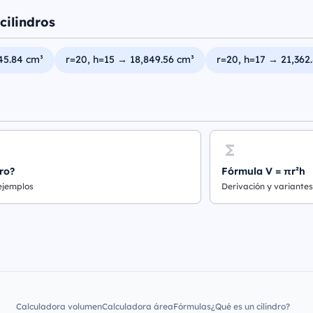
cilindros
45.84 cm³
r=20, h=15 → 18,849.56 cm³
r=20, h=17 → 21,362
ro?
Fórmula V = πr²h
 ejemplos
Derivación y variantes
Calculadora volumen
Calculadora área
Fórmulas
¿Qué es un cilindro?