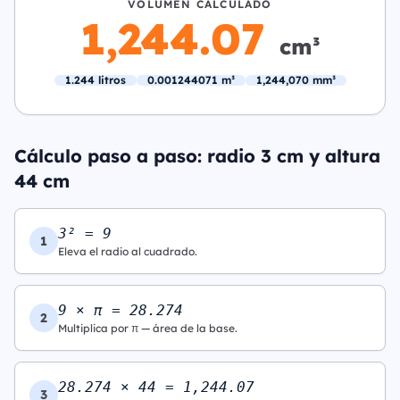
VOLUMEN CALCULADO
1,244.07
cm³
1.244 litros
0.001244071 m³
1,244,070 mm³
Cálculo paso a paso: radio 3 cm y altura
44 cm
3² = 9
1
Eleva el radio al cuadrado.
9 × π = 28.274
2
Multiplica por π — área de la base.
28.274 × 44 = 1,244.07
3