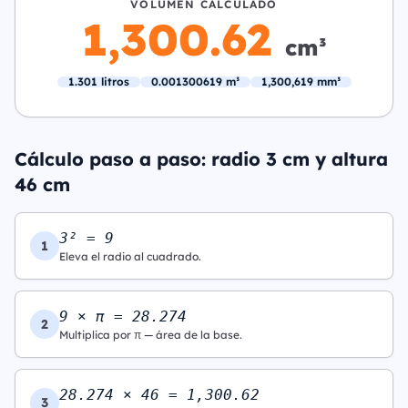
VOLUMEN CALCULADO
1,300.62
cm³
1.301 litros
0.001300619 m³
1,300,619 mm³
Cálculo paso a paso: radio 3 cm y altura
46 cm
3² = 9
1
Eleva el radio al cuadrado.
9 × π = 28.274
2
Multiplica por π — área de la base.
28.274 × 46 = 1,300.62
3