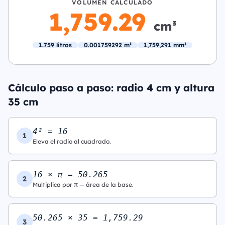
VOLUMEN CALCULADO
1,759.29
cm³
1.759 litros
0.001759292 m³
1,759,291 mm³
Cálculo paso a paso: radio 4 cm y altura
35 cm
4² = 16
1
Eleva el radio al cuadrado.
16 × π = 50.265
2
Multiplica por π — área de la base.
50.265 × 35 = 1,759.29
3