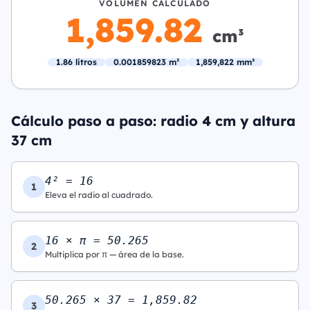
VOLUMEN CALCULADO
1,859.82
cm³
1.86 litros
0.001859823 m³
1,859,822 mm³
Cálculo paso a paso: radio 4 cm y altura
37 cm
4² = 16
1
Eleva el radio al cuadrado.
16 × π = 50.265
2
Multiplica por π — área de la base.
50.265 × 37 = 1,859.82
3