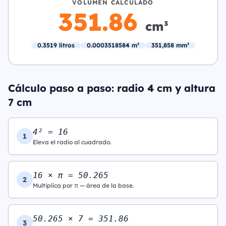
VOLUMEN CALCULADO
351.86
cm³
0.3519 litros
0.0003518584 m³
351,858 mm³
Cálculo paso a paso: radio 4 cm y altura
7 cm
4² = 16
1
Eleva el radio al cuadrado.
16 × π = 50.265
2
Multiplica por π — área de la base.
50.265 × 7 = 351.86
3