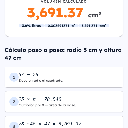
VOLUMEN CALCULADO
3,691.37
cm³
3.691 litros
0.003691371 m³
3,691,371 mm³
Cálculo paso a paso: radio 5 cm y altura
47 cm
5² = 25
1
Eleva el radio al cuadrado.
25 × π = 78.540
2
Multiplica por π — área de la base.
78.540 × 47 = 3,691.37
3