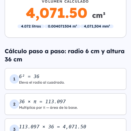
VOLUMEN CALCULADO
4,071.50
cm³
4.072 litros
0.004071504 m³
4,071,504 mm³
Cálculo paso a paso: radio 6 cm y altura
36 cm
6² = 36
1
Eleva el radio al cuadrado.
36 × π = 113.097
2
Multiplica por π — área de la base.
113.097 × 36 = 4,071.50
3