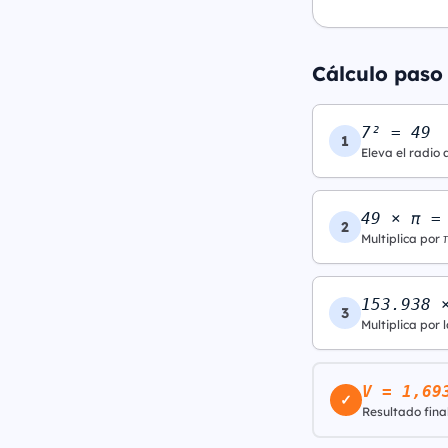
Cálculo paso 
7² = 49
1
Eleva el radio 
49 × π =
2
Multiplica por 
153.938 
3
Multiplica por l
V = 1,69
✓
Resultado final