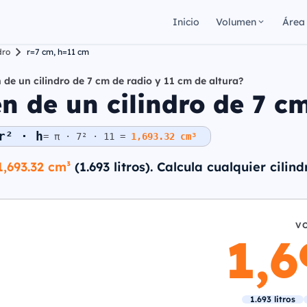
Inicio
Volumen
Área
dro
r=7 cm, h=11 cm
 de un cilindro de 7 cm de radio y 11 cm de altura?
 de un cilindro de 7 cm
r² · h
= π · 7² · 11 =
1,693.32 cm³
1,693.32 cm³
(1.693 litros). Calcula cualquier cilin
V
1,
1.693 litros