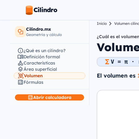
Cilindro
Inicio
Volumen cilin
Cilindro.mx
Geometría y cálculo
¿Cuál es el volumen
Volumen
¿Qué es un cilindro?
Definición formal
V = π · 
Características
Área superficial
El volumen es
Volumen
Fórmulas
Abrir calculadora