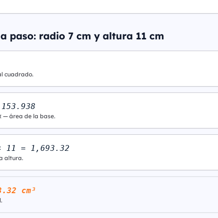
a paso: radio 7 cm y altura 11 cm
al cuadrado.
 153.938
π — área de la base.
× 11 = 1,693.32
a altura.
3.32 cm³
.