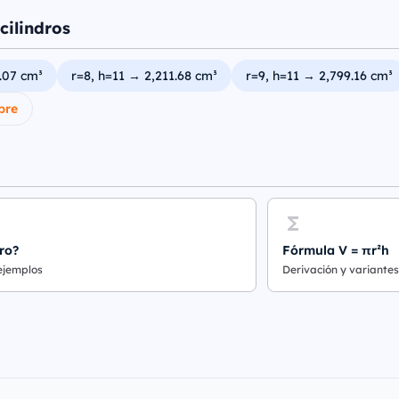
cilindros
.07 cm³
r=8, h=11 → 2,211.68 cm³
r=9, h=11 → 2,799.16 cm³
bre
ro?
Fórmula V = πr²h
 ejemplos
Derivación y variantes