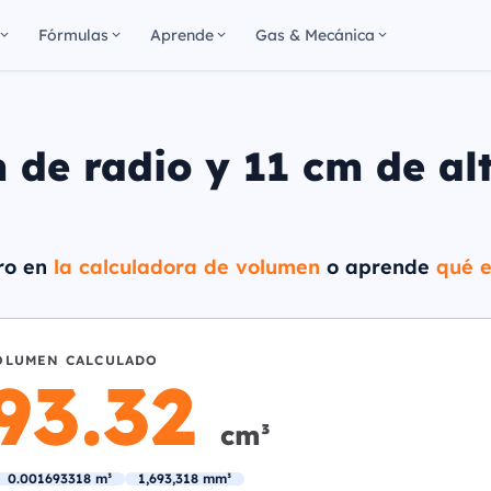
Fórmulas
Aprende
Gas & Mecánica
 de radio y 11 cm de al
dro en
la calculadora de volumen
o aprende
qué e
OLUMEN CALCULADO
693.32
cm³
0.001693318 m³
1,693,318 mm³