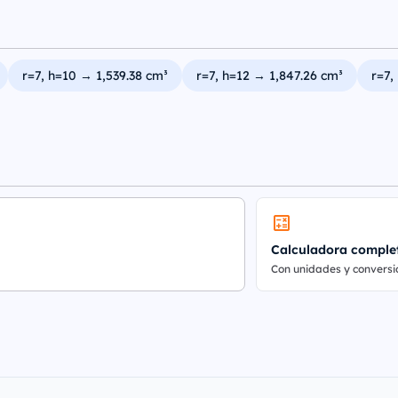
r=7, h=10 → 1,539.38 cm³
r=7, h=12 → 1,847.26 cm³
r=7,
Calculadora comple
Con unidades y conversi