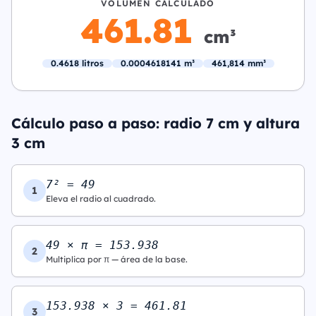
VOLUMEN CALCULADO
461.81
cm³
0.4618 litros
0.0004618141 m³
461,814 mm³
Cálculo paso a paso: radio 7 cm y altura
3 cm
7² = 49
1
Eleva el radio al cuadrado.
49 × π = 153.938
2
Multiplica por π — área de la base.
153.938 × 3 = 461.81
3