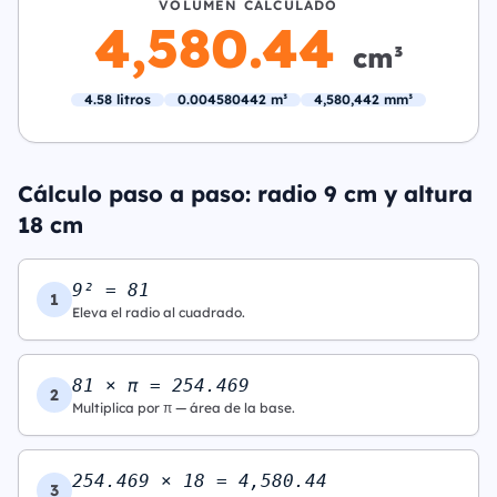
VOLUMEN CALCULADO
4,580.44
cm³
4.58 litros
0.004580442 m³
4,580,442 mm³
Cálculo paso a paso: radio 9 cm y altura
18 cm
9² = 81
1
Eleva el radio al cuadrado.
81 × π = 254.469
2
Multiplica por π — área de la base.
254.469 × 18 = 4,580.44
3