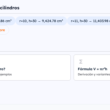
cilindros
.86 cm³
r=10, h=30 → 9,424.78 cm³
r=11, h=30 → 11,403.98
bre
ro?
Fórmula V = πr²h
 ejemplos
Derivación y variantes