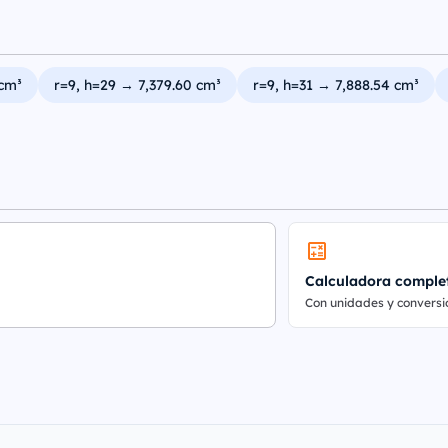
 cm³
r=9, h=29 → 7,379.60 cm³
r=9, h=31 → 7,888.54 cm³
Calculadora comple
Con unidades y conversi