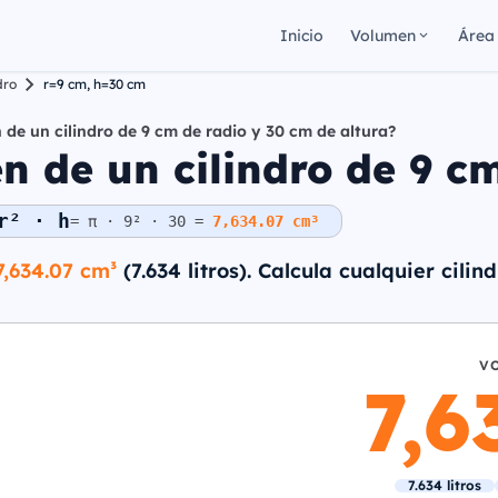
Inicio
Volumen
Área
dro
r=9 cm, h=30 cm
 de un cilindro de 9 cm de radio y 30 cm de altura?
 de un cilindro de 9 cm
r² · h
= π · 9² · 30 =
7,634.07 cm³
7,634.07 cm³
(7.634 litros). Calcula cualquier cilin
V
7,
7.634 litros