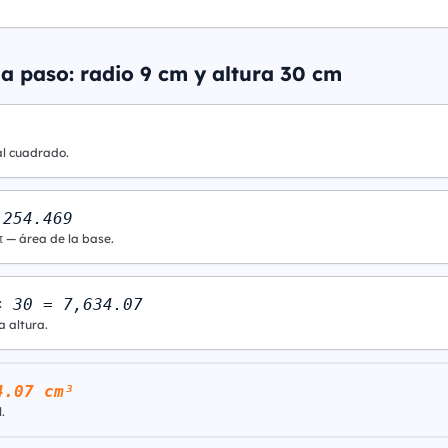
a paso: radio 9 cm y altura 30 cm
al cuadrado.
 254.469
π — área de la base.
× 30 = 7,634.07
a altura.
4.07 cm³
.