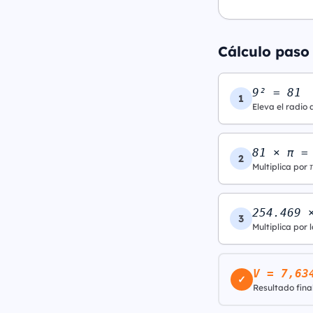
Cálculo paso 
9² = 81
1
Eleva el radio 
81 × π =
2
Multiplica por 
254.469 
3
Multiplica por l
V = 7,63
✓
Resultado final