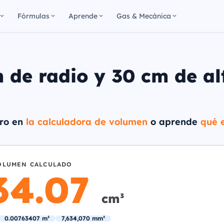
Fórmulas
Aprende
Gas & Mecánica
 de radio y 30 cm de al
dro en
la calculadora de volumen
o aprende
qué e
OLUMEN CALCULADO
634.07
cm³
0.00763407 m³
7,634,070 mm³