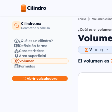
Cilindro
Inicio
Volumen cilin
Cilindro.mx
Geometría y cálculo
¿Cuál es el volumen
Volumen
¿Qué es un cilindro?
Definición formal
V = π · 
Características
Área superficial
El volumen es
Volumen
Fórmulas
Abrir calculadora