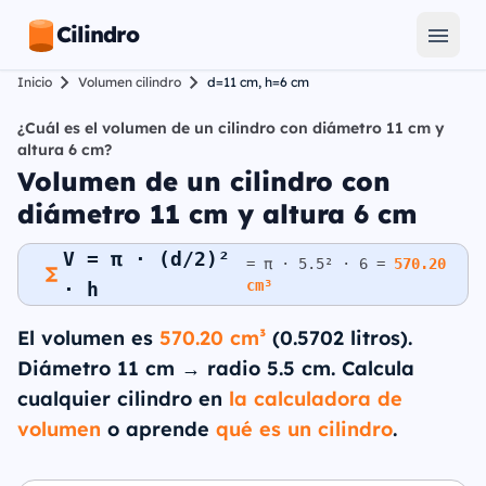
Cilindro
Inicio
Volumen cilindro
d=11 cm, h=6 cm
¿Cuál es el volumen de un cilindro con diámetro 11 cm y
altura 6 cm?
Volumen de un cilindro con
diámetro 11 cm y altura 6 cm
V = π · (d/2)²
= π · 5.5² · 6 =
570.20
cm³
· h
El volumen es
570.20 cm³
(0.5702 litros).
Diámetro 11 cm → radio 5.5 cm. Calcula
cualquier cilindro en
la calculadora de
volumen
o aprende
qué es un cilindro
.