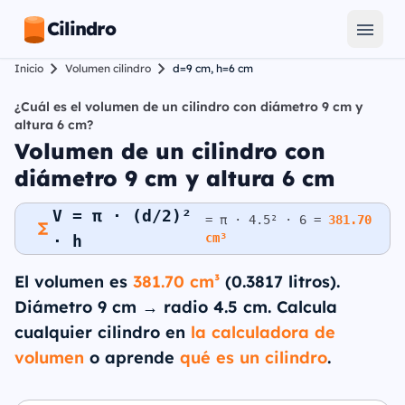
Cilindro
Inicio
Volumen cilindro
d=9 cm, h=6 cm
¿Cuál es el volumen de un cilindro con diámetro 9 cm y
altura 6 cm?
Volumen de un cilindro con
diámetro 9 cm y altura 6 cm
V = π · (d/2)²
= π · 4.5² · 6 =
381.70
cm³
· h
El volumen es
381.70 cm³
(0.3817 litros).
Diámetro 9 cm → radio 4.5 cm. Calcula
cualquier cilindro en
la calculadora de
volumen
o aprende
qué es un cilindro
.